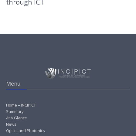
through ICT
Menu
Home – INCIPICT
Summary
At A Glance
News
Optics and Photonics